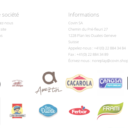
 société
Informations
ez-nous
Covin SA
site
Chemin du Pré-fleuri 27
ns
1228 Plan les Ouates Geneve
Suisse
Appelez-nous :
+41(0) 22 884 34 84
Fax :
+41(0) 22 884 34 89
Écrivez-nous :
noreplay@covin.sho