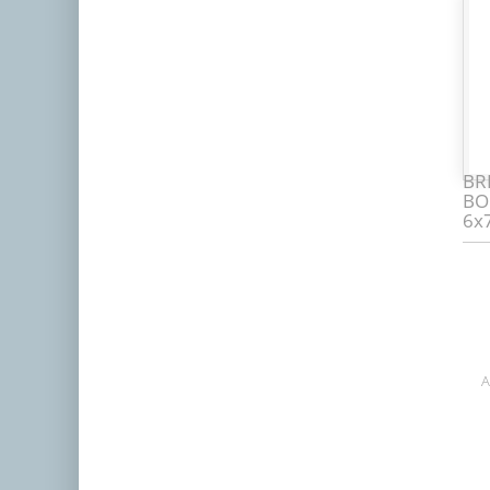
BR
BO
6x
A