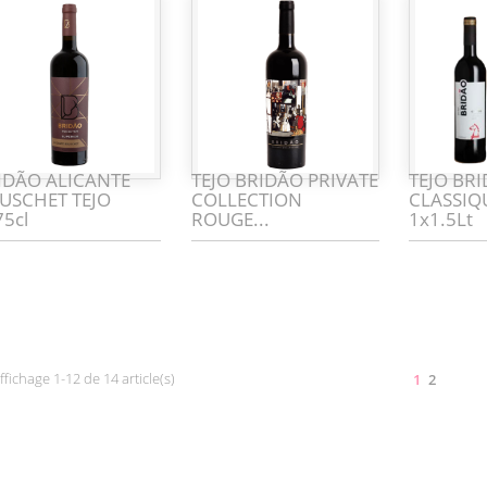
IDÃO ALICANTE
TEJO BRIDÃO PRIVATE
TEJO BR
USCHET TEJO
COLLECTION
CLASSI
75cl
ROUGE...
1x1.5Lt
ffichage 1-12 de 14 article(s)
1
2