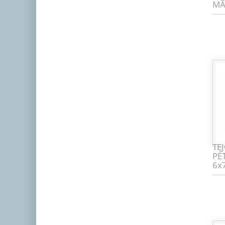
MÃ
TE
PÉ
6x