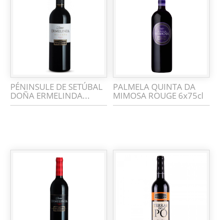
PÉNINSULE DE SETÚBAL
PALMELA QUINTA DA
DOÑA ERMELINDA...
MIMOSA ROUGE 6x75cl