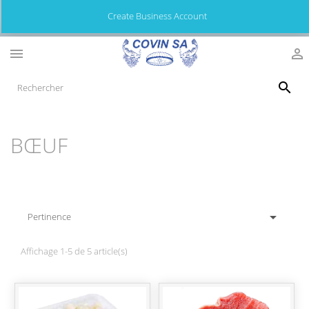
Create Business Account



BŒUF

Pertinence
Affichage 1-5 de 5 article(s)