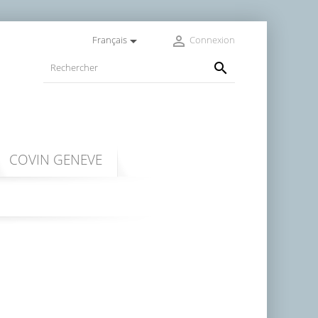


Français
Connexion

COVIN GENEVE
NE