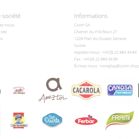
 société
Informations
ez-nous
Covin SA
site
Chemin du Pré-fleuri 27
ns
1228 Plan les Ouates Geneve
Suisse
Appelez-nous :
+41(0) 22 884 34 84
Fax :
+41(0) 22 884 34 89
Écrivez-nous :
noreplay@covin.sho