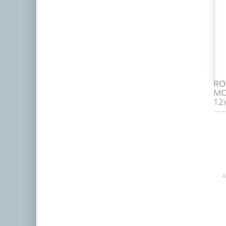
RO
MO
12
A