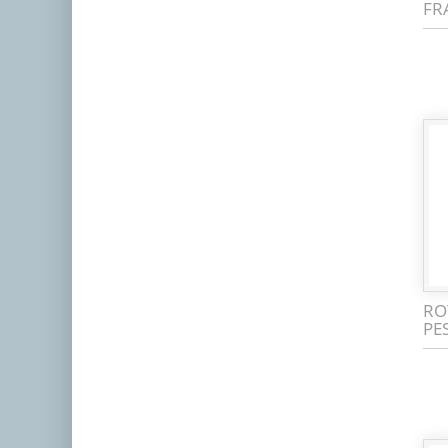
FR
RO
PE