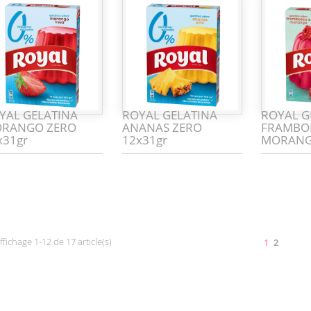
YAL GELATINA
ROYAL GELATINA
ROYAL G
RANGO ZERO
ANANAS ZERO
FRAMBO
x31gr
12x31gr
MORANG
ffichage 1-12 de 17 article(s)
1
2