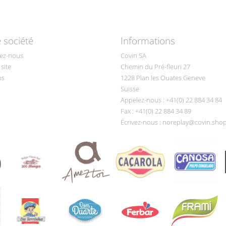
 société
Informations
ez-nous
Covin SA
site
Chemin du Pré-fleuri 27
ns
1228 Plan les Ouates Geneve
Suisse
Appelez-nous :
+41(0) 22 884 34 84
Fax :
+41(0) 22 884 34 89
Écrivez-nous :
noreplay@covin.sho