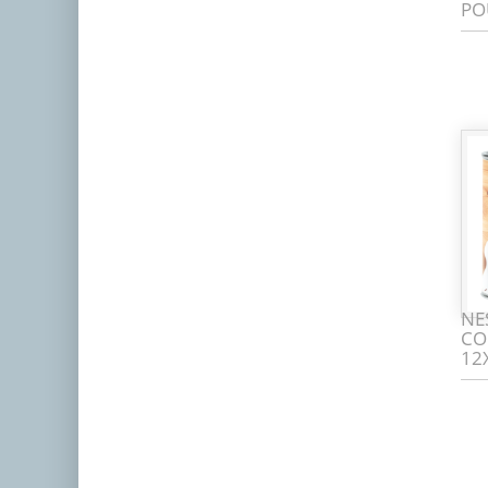
PO
NE
CO
12