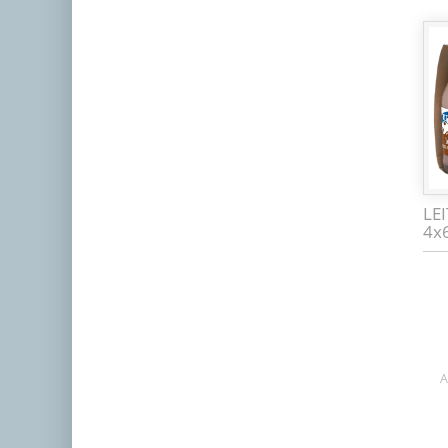
LE
4x
A