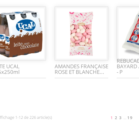
REBUCAD
ITE UCAL
AMANDES FRANÇAISE
BAYARD 
6x250ml
ROSE ET BLANCHE...
- P
ffichage 1-12 de 226 article(s)
1
2
3
…
19