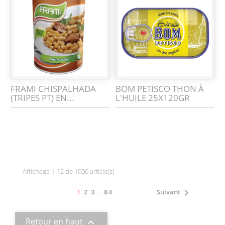
FRAMI CHISPALHADA
BOM PETISCO THON À
(TRIPES PT) EN...
L'HUILE 25X120GR
Affichage 1-12 de 1006 article(s)

1
2
3
…
84
Suivant
Retour en haut
