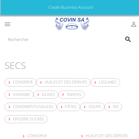
Create Business Account



SECS
CONSERVE
HUILES ET DES DÉRIVÉS
LEGUMES



VINAIGRE
OLIVES
SNACKS



CONDIMENTS/SAUCES
PÂTES
SOUPE
RIZ




EPICERIE SUCRÉE

CONSERVE
HUILES ET DES DÉRIVÉS

