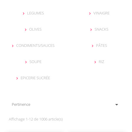
LEGUMES
VINAIGRE


OLIVES
SNACKS


CONDIMENTS/SAUCES
PÂTES


SOUPE
RIZ


EPICERIE SUCRÉE


Pertinence
Affichage 1-12 de 1006 article(s)