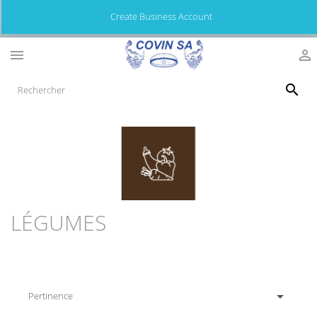
Create Business Account



LÉGUMES

Pertinence