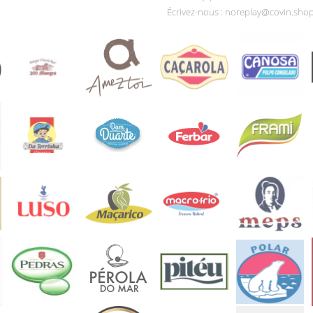
Écrivez-nous :
noreplay@covin.sho