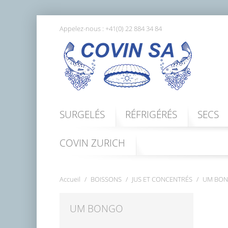
Appelez-nous :
+41(0) 22 884 34 84
SURGELÉS
RÉFRIGÉRÉS
SECS
COVIN ZURICH
Accueil
BOISSONS
JUS ET CONCENTRÉS
UM BO
UM BONGO