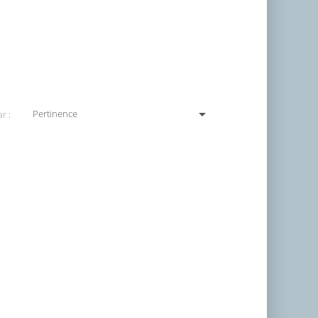

Pertinence
r :