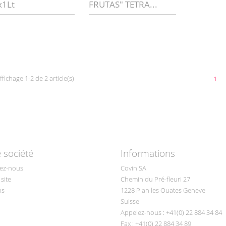
x1Lt
FRUTAS" TETRA...
ffichage 1-2 de 2 article(s)
1
 société
Informations
ez-nous
Covin SA
site
Chemin du Pré-fleuri 27
ns
1228 Plan les Ouates Geneve
Suisse
Appelez-nous :
+41(0) 22 884 34 84
Fax :
+41(0) 22 884 34 89