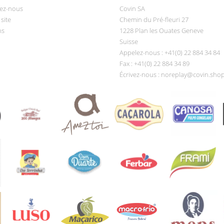
ez-nous
Covin SA
site
Chemin du Pré-fleuri 27
ns
1228 Plan les Ouates Geneve
Suisse
Appelez-nous :
+41(0) 22 884 34 84
Fax :
+41(0) 22 884 34 89
Écrivez-nous :
noreplay@covin.sho