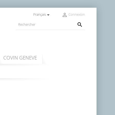


Français
Connexion

COVIN GENEVE
 CONGELADAS