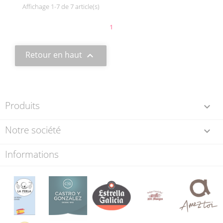
Affichage 1-7 de 7 article(s)
1
Retour en haut

Produits

Notre société

Informations