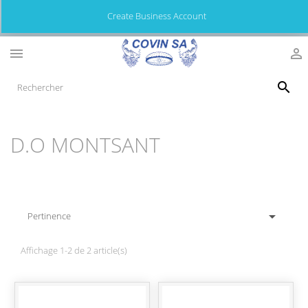
Create Business Account



D.O MONTSANT

Pertinence
Affichage 1-2 de 2 article(s)