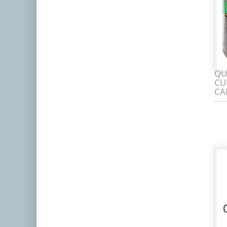
QU
CU
CA