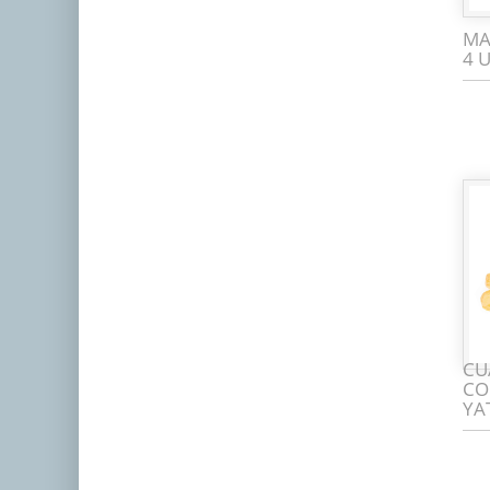
MA
4 
CU
CO
YA