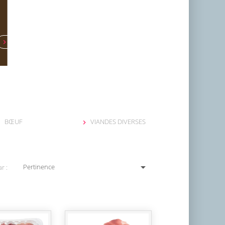
VIANDES DIVERSES

BŒUF
VIANDES DIVERSES



Pertinence
r :