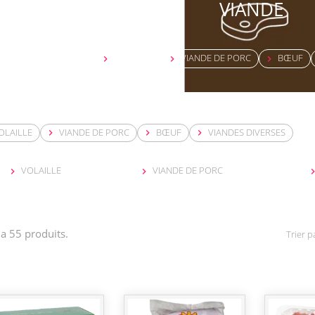
VIANDE
VOLAILLE
VIANDE DE PORC
BŒUF



OLAILLE
VIANDE DE PORC
BŒUF
VIANDES DIVERSES



VOLAILLE
VIANDE DE PORC


y a 55 produits.
Trier pa