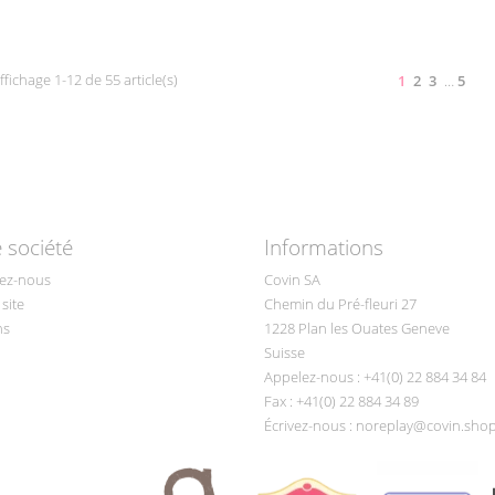
ffichage 1-12 de 55 article(s)
1
2
3
…
5
 société
Informations
ez-nous
Covin SA
site
Chemin du Pré-fleuri 27
ns
1228 Plan les Ouates Geneve
Suisse
Appelez-nous :
+41(0) 22 884 34 84
Fax :
+41(0) 22 884 34 89
Écrivez-nous :
noreplay@covin.sho