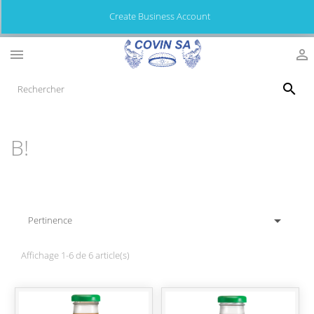
Create Business Account



B!

Pertinence
Affichage 1-6 de 6 article(s)