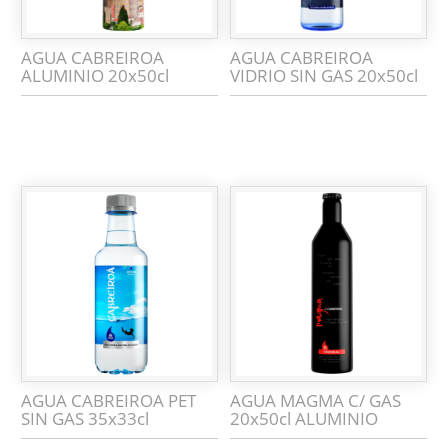
AGUA CABREIROA
AGUA CABREIROA
ALUMINIO 20x50cl
VIDRIO SIN GAS 20x50cl
AGUA CABREIROA PET
AGUA MAGMA C/ GAS
SIN GAS 35x33cl
20x50cl ALUMINIO