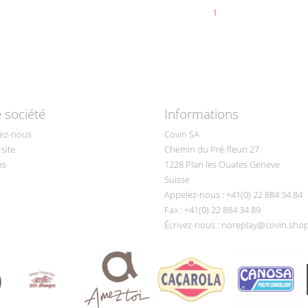
1
 société
Informations
ez-nous
Covin SA
site
Chemin du Pré-fleuri 27
ns
1228 Plan les Ouates Geneve
Suisse
Appelez-nous :
+41(0) 22 884 34 84
Fax :
+41(0) 22 884 34 89
Écrivez-nous :
noreplay@covin.sho