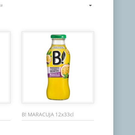

ce
B! MARACUJA 12x33cl