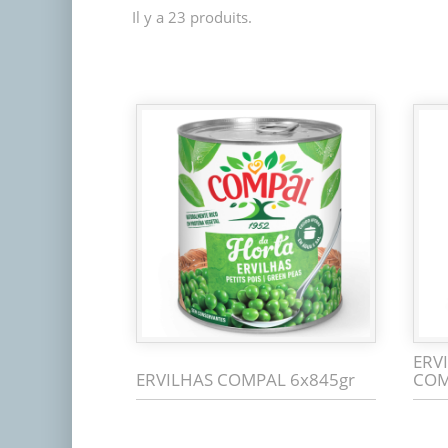
Il y a 23 produits.
ERV
ERVILHAS COMPAL 6x845gr
COM