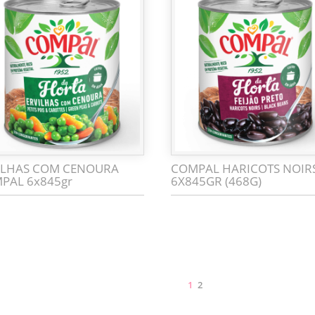
ILHAS COM CENOURA
COMPAL HARICOTS NOIR
PAL 6x845gr
6X845GR (468G)
1
2