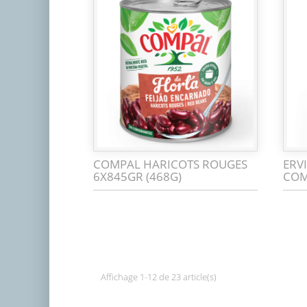
COMPAL HARICOTS ROUGES
ERV
6X845GR (468G)
COM
Affichage 1-12 de 23 article(s)