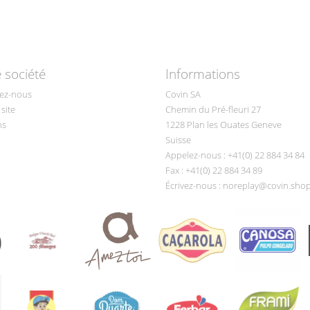
 société
Informations
ez-nous
Covin SA
site
Chemin du Pré-fleuri 27
ns
1228 Plan les Ouates Geneve
Suisse
Appelez-nous :
+41(0) 22 884 34 84
Fax :
+41(0) 22 884 34 89
Écrivez-nous :
noreplay@covin.sho