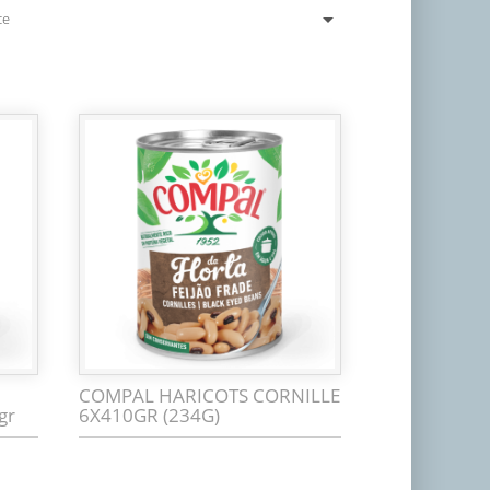

ce
COMPAL HARICOTS CORNILLE
gr
6X410GR (234G)